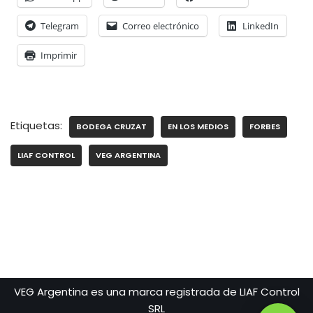
Telegram
Correo electrónico
LinkedIn
Imprimir
Etiquetas:
BODEGA CRUZAT
EN LOS MEDIOS
FORBES
LIAF CONTROL
VEG ARGENTINA
VEG Argentina es una marca registrada de LIAF Control
SRL